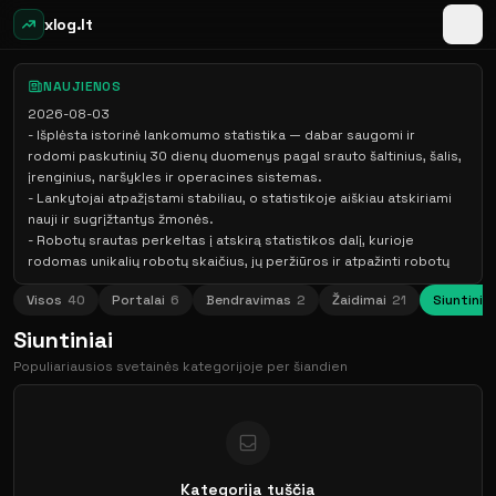
xlog.lt
NAUJIENOS
2026-08-03
- Išplėsta istorinė lankomumo statistika — dabar saugomi ir
rodomi paskutinių 30 dienų duomenys pagal srauto šaltinius, šalis,
įrenginius, naršykles ir operacines sistemas.
- Lankytojai atpažįstami stabiliau, o statistikoje aiškiau atskiriami
nauji ir sugrįžtantys žmonės.
- Robotų srautas perkeltas į atskirą statistikos dalį, kurioje
rodomas unikalių robotų skaičius, jų peržiūros ir atpažinti robotų
tipai.
Visos
40
Portalai
6
Bendravimas
2
Žaidimai
21
Siuntinia
- Atnaujintas skaitliuko dizaineris — keičiant spalvas, rodomus
skaičius, dydį ir animaciją rezultatas iš karto matomas tiesioginėje
Siuntiniai
peržiūroje. Numatytasis dydis išlieka 88×31 px, o didesnį dydį
Populiariausios svetainės kategorijoje per šiandien
galima pasirinkti papildomai.
- Paruoštos diegimo instrukcijos HTML, „WordPress“, „Google Tag
Manager“, „React“, „Vue“ ir PHP svetainėms.
- Sugeneruotą paprasto skaitliuko arba išplėstinio stebėjimo kodą
dabar galima iš karto nukopijuoti mygtuku „Kopijuoti“.
- Paprastas matomas skaitliukas išlieka pagrindiniu diegimo būdu,
Kategorija tuščia
o papildomas „JavaScript“ stebėjimas suteikia išsamesnę