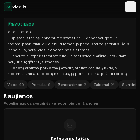
xlog.lt
NAUJIENOS
2026-08-03
- Išplėsta istorinė lankomumo statistika — dabar saugomi ir
rodomi paskutinių 30 dienų duomenys pagal srauto šaltinius, šalis,
įrenginius, naršykles ir operacines sistemas.
- Lankytojai atpažįstami stabiliau, o statistikoje aiškiau atskiriami
nauji ir sugrįžtantys žmonės.
- Robotų srautas perkeltas į atskirą statistikos dalį, kurioje
rodomas unikalių robotų skaičius, jų peržiūros ir atpažinti robotų
tipai.
Visos
40
Portalai
6
Bendravimas
2
Žaidimai
21
Siuntinia
- Atnaujintas skaitliuko dizaineris — keičiant spalvas, rodomus
skaičius, dydį ir animaciją rezultatas iš karto matomas tiesioginėje
Naujienos
peržiūroje. Numatytasis dydis išlieka 88×31 px, o didesnį dydį
Populiariausios svetainės kategorijoje per šiandien
galima pasirinkti papildomai.
- Paruoštos diegimo instrukcijos HTML, „WordPress“, „Google Tag
Manager“, „React“, „Vue“ ir PHP svetainėms.
- Sugeneruotą paprasto skaitliuko arba išplėstinio stebėjimo kodą
dabar galima iš karto nukopijuoti mygtuku „Kopijuoti“.
- Paprastas matomas skaitliukas išlieka pagrindiniu diegimo būdu,
Kategorija tuščia
o papildomas „JavaScript“ stebėjimas suteikia išsamesnę