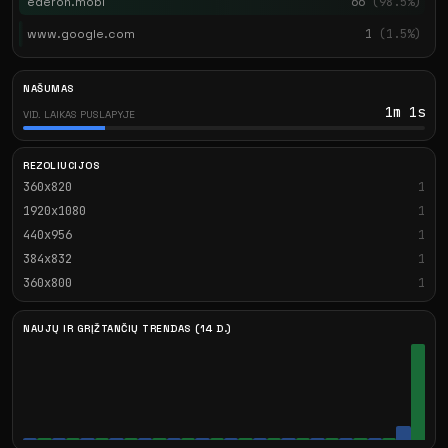
ederon.mobi
66
(98.5%)
www.google.com
1
(1.5%)
NAŠUMAS
1m 1s
VID. LAIKAS PUSLAPYJE
REZOLIUCIJOS
360x820
1
1920x1080
1
440x956
1
384x832
1
360x800
1
NAUJŲ IR GRĮŽTANČIŲ TRENDAS (14 D.)