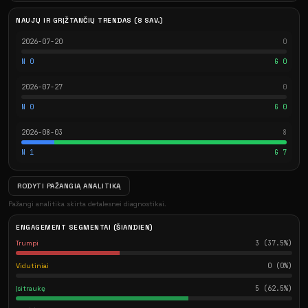
NAUJŲ IR GRĮŽTANČIŲ TRENDAS (8 SAV.)
2026-07-20
0
N 0
G 0
2026-07-27
0
N 0
G 0
2026-08-03
8
N 1
G 7
RODYTI PAŽANGIĄ ANALITIKĄ
Pažangi analitika skirta detalesnei diagnostikai.
ENGAGEMENT SEGMENTAI (ŠIANDIEN)
Trumpi
3 (37.5%)
Vidutiniai
0 (0%)
Įsitraukę
5 (62.5%)