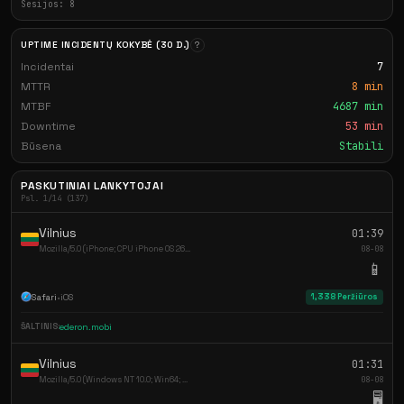
Sesijos: 8
UPTIME INCIDENTŲ KOKYBĖ (30 D.)
?
Incidentai
7
MTTR
8 min
MTBF
4687 min
Downtime
53 min
Būsena
Stabili
PASKUTINIAI LANKYTOJAI
Psl. 1/14 (137)
Vilnius
01:39
Mozilla/5.0 (iPhone; CPU iPhone OS 26...
08-08
📱
Safari
•
iOS
1,338 Peržiūros
ŠALTINIS:
ederon.mobi
Vilnius
01:31
Mozilla/5.0 (Windows NT 10.0; Win64; ...
08-08
🖥️