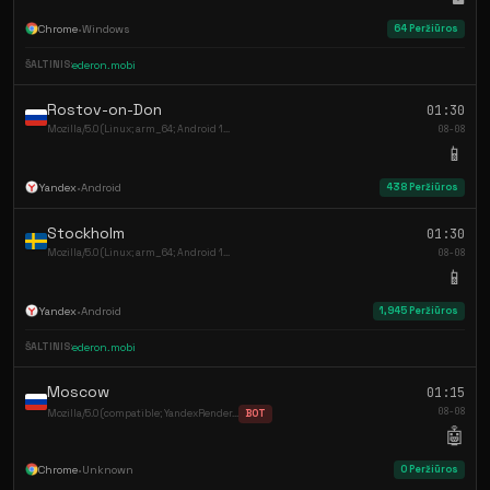
Chrome
•
Windows
64 Peržiūros
ŠALTINIS:
ederon.mobi
Rostov-on-Don
01:30
Mozilla/5.0 (Linux; arm_64; Android 1...
08-08
📱
Yandex
•
Android
438 Peržiūros
Stockholm
01:30
Mozilla/5.0 (Linux; arm_64; Android 1...
08-08
📱
Yandex
•
Android
1,945 Peržiūros
ŠALTINIS:
ederon.mobi
Moscow
01:15
08-08
Mozilla/5.0 (compatible; YandexRender...
BOT
🤖
Chrome
•
Unknown
0 Peržiūros