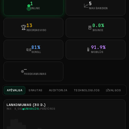
1
5
📈
ONLINE
MAX ŠIANDIEN
13
0.0%
🏆
🚪
REKORDAS VISO
BOUNCE
81%
91.9%
📜
📱
SCROLL
MOBILŪS
—
PASIEKIAMUMAS
APŽVALGA
SRAUTAS
AUDITORIJA
TECHNOLOGIJOS
ĮŽVALGOS
LANKOMUMAS (30 D.)
MAX: 8,502
UNIKALŪS
PERŽIŪROS