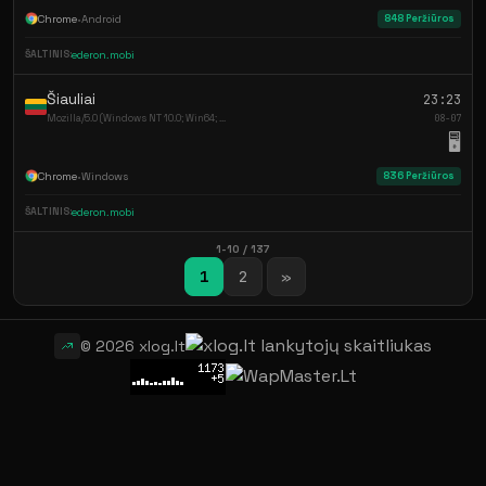
Chrome
•
Android
848 Peržiūros
ŠALTINIS:
ederon.mobi
Šiauliai
23:23
Mozilla/5.0 (Windows NT 10.0; Win64; ...
08-07
🖥️
Chrome
•
Windows
836 Peržiūros
ŠALTINIS:
ederon.mobi
1-10 / 137
1
2
»
© 2026 xlog.lt