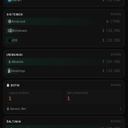
SISTEMOS
30 DIENŲ
Android
6
(75%)
Windows
1
(12.5%)
iOS
1
(12.5%)
ĮRENGINIAI
30 DIENŲ
📱
Mobile
7
(87.5%)
🖥️
Desktop
1
(12.5%)
🤖 BOTAI
30 DIENŲ
UNIKALŪS BOTAI
BOTŲ PERŽIŪROS
1
1
🤖 Generic Bot
1
ŠALTINIAI
30 DIENŲ