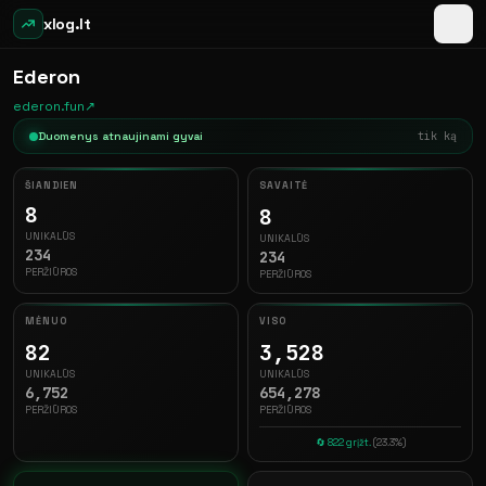
xlog.lt
Ederon
ederon.fun
↗
Duomenys atnaujinami gyvai
prieš 5 s
ŠIANDIEN
SAVAITĖ
8
8
UNIKALŪS
UNIKALŪS
234
234
PERŽIŪROS
PERŽIŪROS
MĖNUO
VISO
82
3,528
UNIKALŪS
UNIKALŪS
6,752
654,278
PERŽIŪROS
PERŽIŪROS
🔄 822 grįžt.
(23.3%)