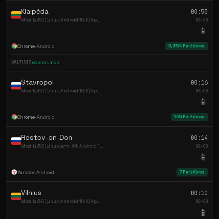
Klaipėda
00:55
Mozilla/5.0 (Linux; Android 10; K) Ap...
08-08
📱
Chrome
•
Android
6,354 Peržiūros
ŠALTINIS:
ederon.mobi
Stavropol
00:16
Mozilla/5.0 (Linux; Android 10; K) Ap...
08-08
📱
Chrome
•
Android
146 Peržiūros
Rostov-on-Don
00:14
Mozilla/5.0 (Linux; arm_64; Android 1...
08-08
📱
Yandex
•
Android
7 Peržiūros
Vilnius
00:10
Mozilla/5.0 (Linux; Android 10; K) Ap...
08-08
📱