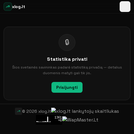
xlog.lt
🔒
Statistika privati
Šios svetainės savininkas padarė statistiką privačią — detalius
duomenis matyti gali tik jis.
Prisijungti
© 2026 xlog.lt