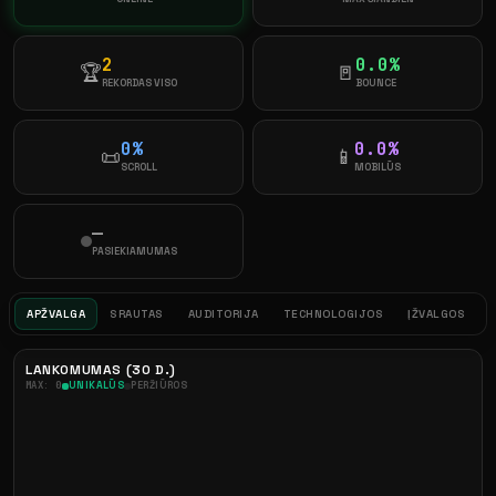
2
0.0%
🏆
🚪
REKORDAS VISO
BOUNCE
0%
0.0%
📜
📱
SCROLL
MOBILŪS
—
PASIEKIAMUMAS
APŽVALGA
SRAUTAS
AUDITORIJA
TECHNOLOGIJOS
ĮŽVALGOS
LANKOMUMAS (30 D.)
MAX: 0
UNIKALŪS
PERŽIŪROS