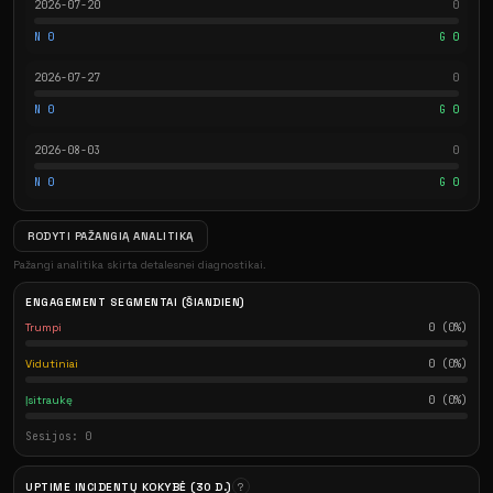
2026-07-20
0
N 0
G 0
2026-07-27
0
N 0
G 0
2026-08-03
0
N 0
G 0
RODYTI PAŽANGIĄ ANALITIKĄ
Pažangi analitika skirta detalesnei diagnostikai.
ENGAGEMENT SEGMENTAI (ŠIANDIEN)
Trumpi
0 (0%)
Vidutiniai
0 (0%)
Įsitraukę
0 (0%)
Sesijos: 0
UPTIME INCIDENTŲ KOKYBĖ (30 D.)
?