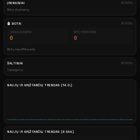
ĮRENGINIAI
30 DIENŲ
Nėra duomenų
🤖 BOTAI
30 DIENŲ
UNIKALŪS BOTAI
BOTŲ PERŽIŪROS
0
0
Botų neužfiksuota
ŠALTINIAI
30 DIENŲ
Tiesioginis
NAUJŲ IR GRĮŽTANČIŲ TRENDAS (14 D.)
NAUJŲ IR GRĮŽTANČIŲ TRENDAS (8 SAV.)