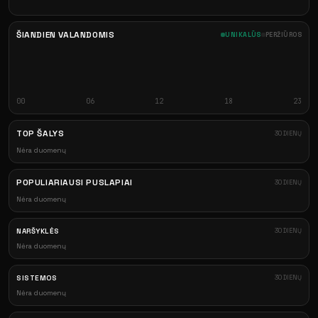
ŠIANDIEN VALANDOMIS
UNIKALŪS
PERŽIŪROS
00
06
12
18
23
TOP ŠALYS
30 DIENŲ
Nėra duomenų
POPULIARIAUSI PUSLAPIAI
30 DIENŲ
Nėra duomenų
NARŠYKLĖS
30 DIENŲ
Nėra duomenų
SISTEMOS
30 DIENŲ
Nėra duomenų