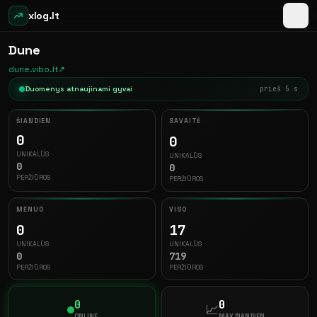
xlog.lt
Dune
dune.vibo.lt
↗
Duomenys atnaujinami gyvai
prieš 5 s
ŠIANDIEN
SAVAITĖ
0
0
UNIKALŪS
UNIKALŪS
0
0
PERŽIŪROS
PERŽIŪROS
MĖNUO
VISO
0
17
UNIKALŪS
UNIKALŪS
0
719
PERŽIŪROS
PERŽIŪROS
0
0
📈
ONLINE
MAX ŠIANDIEN