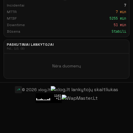
Incidentai
7
MTTR
7 min
MTBF
5255 min
Downtime
51 min
Būsena
Stabili
PASKUTINIAI LANKYTOJAI
Psl. 1/1 (0)
Nėra duomenų
© 2026 xlog.lt