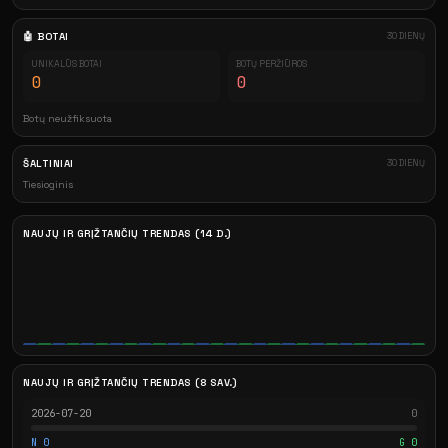
🤖 BOTAI
30 DIENŲ
UNIKALŪS BOTAI
BOTŲ PERŽIŪROS
0
0
Botų neužfiksuota
ŠALTINIAI
30 DIENŲ
Tiesioginis
NAUJŲ IR GRĮŽTANČIŲ TRENDAS (14 D.)
NAUJŲ IR GRĮŽTANČIŲ TRENDAS (8 SAV.)
2026-07-20
0
N 0
G 0