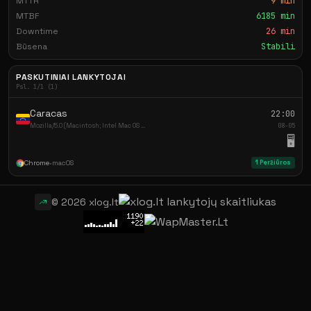
MTTR
9 min
MTBF
6185 min
Downtime
26 min
Būsena
Stabili
PASKUTINIAI LANKYTOJAI
Psl. 1/1 (1)
Caracas
22:00
Mozilla/5.0 (Macintosh; Intel Mac OS ...
08-05
🖥️
Chrome
•
macOS
1 Peržiūros
© 2026 xlog.lt