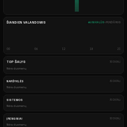
ŠIANDIEN VALANDOMIS
UNIKALŪS
PERŽIŪROS
00
06
12
18
23
TOP ŠALYS
30 DIENŲ
Nėra duomenų
NARŠYKLĖS
30 DIENŲ
Nėra duomenų
SISTEMOS
30 DIENŲ
Nėra duomenų
ĮRENGINIAI
30 DIENŲ
Nėra duomenų