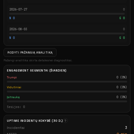
2026-07-27
0
N 0
G 0
2026-08-03
0
N 0
G 0
RODYTI PAŽANGIĄ ANALITIKĄ
Pažangi analitika skirta detalesnei diagnostikai.
ENGAGEMENT SEGMENTAI (ŠIANDIEN)
Trumpi
0 (0%)
Vidutiniai
0 (0%)
Įsitraukę
0 (0%)
Sesijos: 0
UPTIME INCIDENTŲ KOKYBĖ (30 D.)
?
Incidentai
3