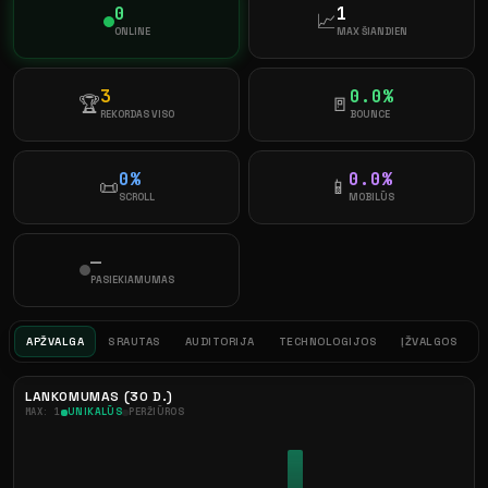
0
1
📈
ONLINE
MAX ŠIANDIEN
3
0.0%
🏆
🚪
REKORDAS VISO
BOUNCE
0%
0.0%
📜
📱
SCROLL
MOBILŪS
—
PASIEKIAMUMAS
APŽVALGA
SRAUTAS
AUDITORIJA
TECHNOLOGIJOS
ĮŽVALGOS
LANKOMUMAS (30 D.)
MAX: 1
UNIKALŪS
PERŽIŪROS