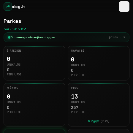
xlog.lt
Parkas
park.vibo.lt
↗
Duomenys atnaujinami gyvai
prieš 5 s
ŠIANDIEN
SAVAITĖ
0
0
UNIKALŪS
UNIKALŪS
0
0
PERŽIŪROS
PERŽIŪROS
MĖNUO
VISO
0
13
UNIKALŪS
UNIKALŪS
0
257
PERŽIŪROS
PERŽIŪROS
🔄 2 grįžt.
(15.4%)