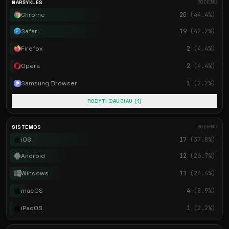
NARŠYKLĖS
30 DIENŲ
Chrome
20
(44.4%)
Safari
19
(42.2%)
Firefox
2
(4.4%)
Opera
2
(4.4%)
Samsung Browser
1
(2.2%)
RODYTI DAUGIAU (1)
SISTEMOS
30 DIENŲ
iOS
17
(37.8%)
Android
12
(26.7%)
Windows
11
(24.4%)
macOS
4
(8.9%)
iPadOS
1
(2.2%)