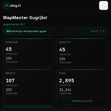
xlog.lt
WapMaster Sugrįžo!
wapmaster.lt
↗
Duomenys atnaujinami gyvai
prieš 6 s
ŠIANDIEN
SAVAITĖ
45
45
UNIKALŪS
UNIKALŪS
134
134
PERŽIŪROS
PERŽIŪROS
MĖNUO
VISO
107
2,895
UNIKALŪS
UNIKALŪS
333
31,244
PERŽIŪROS
PERŽIŪROS
🔄 618 grįžt.
(21.3%)