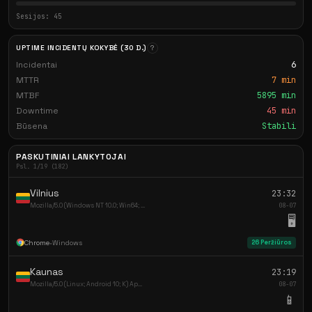
Sesijos: 45
UPTIME INCIDENTŲ KOKYBĖ (30 D.)
?
Incidentai
6
MTTR
7 min
MTBF
5895 min
Downtime
45 min
Būsena
Stabili
PASKUTINIAI LANKYTOJAI
Psl. 1/19 (182)
Vilnius
23:32
Mozilla/5.0 (Windows NT 10.0; Win64; ...
08-07
🖥️
Chrome
•
Windows
26 Peržiūros
Kaunas
23:19
Mozilla/5.0 (Linux; Android 10; K) Ap...
08-07
📱