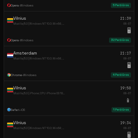
Opera
•
Windows
5 Peržiūros
Vilnius
21:39
Mozilla/5.0 (Windows NT 10.0; Win64; ...
08-07
🖥️
Opera
•
Windows
32 Peržiūros
Amsterdam
21:17
Mozilla/5.0 (Windows NT 10.0; Win64; ...
08-07
🖥️
Chrome
•
Windows
4 Peržiūros
Vilnius
19:50
Mozilla/5.0 (iPhone; CPU iPhone OS 18...
08-07
📱
Safari
•
iOS
1 Peržiūros
Vilnius
19:34
Mozilla/5.0 (Windows NT 10.0; Win64; ...
08-07
🖥️