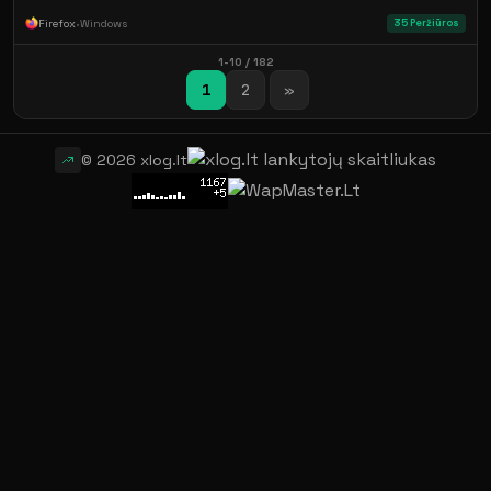
Firefox
•
Windows
35 Peržiūros
1-10 / 182
1
2
»
© 2026 xlog.lt