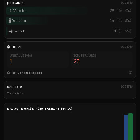
ĮRENGINIAI
30 DIENŲ
📱
Mobile
29
(64.4%)
🖥️
Desktop
15
(33.3%)
📲
Tablet
1
(2.2%)
🤖 BOTAI
30 DIENŲ
UNIKALŪS BOTAI
BOTŲ PERŽIŪROS
1
23
🤖 Tool/Script: Headless
23
ŠALTINIAI
30 DIENŲ
Tiesioginis
NAUJŲ IR GRĮŽTANČIŲ TRENDAS (14 D.)