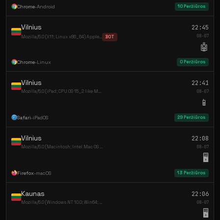
Chrome
•
Android
10 Peržiūros
Vilnius
22:45
08-07
Mozilla/5.0 (X11; Linux x86_64) Apple...
BOT
🤖
Chrome
•
Linux
0 Peržiūros
Vilnius
22:41
Mozilla/5.0 (iPad; CPU OS 15_2 like M...
08-07
📱
Safari
•
iPadOS
29 Peržiūros
Vilnius
22:08
Mozilla/5.0 (Macintosh; Intel Mac OS ...
08-07
🖥️
Firefox
•
macOS
13 Peržiūros
Kaunas
22:06
Mozilla/5.0 (Windows NT 10.0; Win64; ...
08-07
🖥️