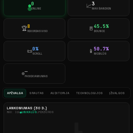
0
3
📈
ONLINE
MAX ŠIANDIEN
8
45.5%
🏆
🚪
REKORDAS VISO
BOUNCE
0%
50.7%
📜
📱
SCROLL
MOBILŪS
—
PASIEKIAMUMAS
APŽVALGA
SRAUTAS
AUDITORIJA
TECHNOLOGIJOS
ĮŽVALGOS
LANKOMUMAS (30 D.)
MAX: 326
UNIKALŪS
PERŽIŪROS