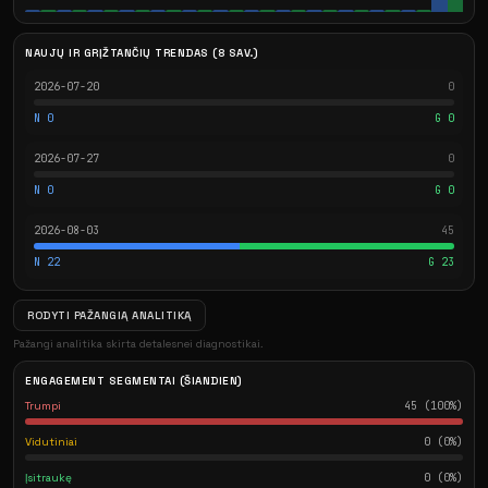
NAUJŲ IR GRĮŽTANČIŲ TRENDAS (8 SAV.)
2026-07-20
0
N 0
G 0
2026-07-27
0
N 0
G 0
2026-08-03
45
N 22
G 23
RODYTI PAŽANGIĄ ANALITIKĄ
Pažangi analitika skirta detalesnei diagnostikai.
ENGAGEMENT SEGMENTAI (ŠIANDIEN)
Trumpi
45 (100%)
Vidutiniai
0 (0%)
Įsitraukę
0 (0%)