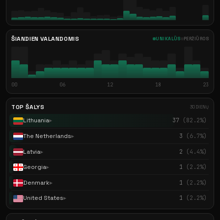
ŠIANDIEN VALANDOMIS
UNIKALŪS
PERŽIŪROS
00
06
12
18
23
TOP ŠALYS
30 DIENŲ
Lithuania
37
(82.2%)
▶
The Netherlands
3
(6.7%)
▶
Latvia
2
(4.4%)
▶
Georgia
1
(2.2%)
▶
Denmark
1
(2.2%)
▶
United States
1
(2.2%)
▶