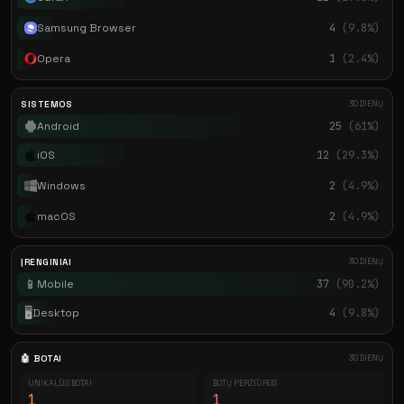
Samsung Browser
4
(9.8%)
Opera
1
(2.4%)
SISTEMOS
30 DIENŲ
Android
25
(61%)
iOS
12
(29.3%)
Windows
2
(4.9%)
macOS
2
(4.9%)
ĮRENGINIAI
30 DIENŲ
📱
Mobile
37
(90.2%)
🖥️
Desktop
4
(9.8%)
🤖 BOTAI
30 DIENŲ
UNIKALŪS BOTAI
BOTŲ PERŽIŪROS
1
1