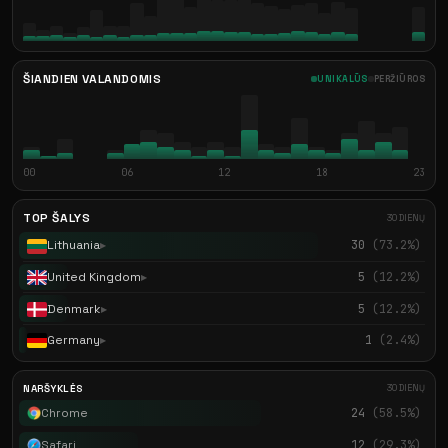
ŠIANDIEN VALANDOMIS
UNIKALŪS
PERŽIŪROS
00
06
12
18
23
TOP ŠALYS
30 DIENŲ
Lithuania
30
(73.2%)
▶
United Kingdom
5
(12.2%)
▶
Denmark
5
(12.2%)
▶
Germany
1
(2.4%)
▶
NARŠYKLĖS
30 DIENŲ
Chrome
24
(58.5%)
Safari
12
(29.3%)