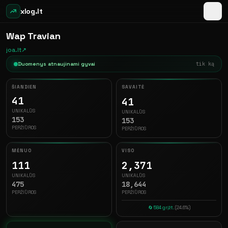
xlog.lt
Wap Travian
joa.lt
↗
Duomenys atnaujinami gyvai
prieš 5 s
ŠIANDIEN
SAVAITĖ
41
41
UNIKALŪS
UNIKALŪS
153
153
PERŽIŪROS
PERŽIŪROS
MĖNUO
VISO
111
2,371
UNIKALŪS
UNIKALŪS
475
18,644
PERŽIŪROS
PERŽIŪROS
🔄 584 grįžt.
(24.6%)