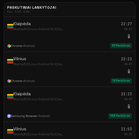
PASKUTINIAI LANKYTOJAI
Psl. 1/15 (145)
Klaipėda
22:27
Mozilla/5.0 (Linux; Android 10; K) Ap...
08-07
📱
Chrome
•
Android
57 Peržiūros
Vilnius
22:21
Mozilla/5.0 (Linux; Android 10; K) Ap...
08-07
📱
Chrome
•
Android
12 Peržiūros
Klaipėda
22:13
Mozilla/5.0 (Linux; Android 10; K) Ap...
08-07
📱
Samsung Browser
•
Android
163 Peržiūros
Vilnius
21:53
Mozilla/5.0 (Linux; Android 10; K) Ap...
08-07