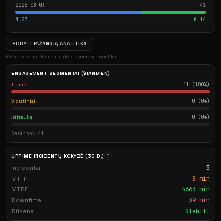
2026-08-03
41
N 27
G 14
RODYTI PAŽANGIĄ ANALITIKĄ
Pažangi analitika skirta detalesnei diagnostikai.
ENGAGEMENT SEGMENTAI (ŠIANDIEN)
Trumpi
41 (100%)
Vidutiniai
0 (0%)
Įsitraukę
0 (0%)
Sesijos: 41
UPTIME INCIDENTŲ KOKYBĖ (30 D.)
?
Incidentai
5
MTTR
8 min
MTBF
5663 min
Downtime
39 min
Būsena
Stabili