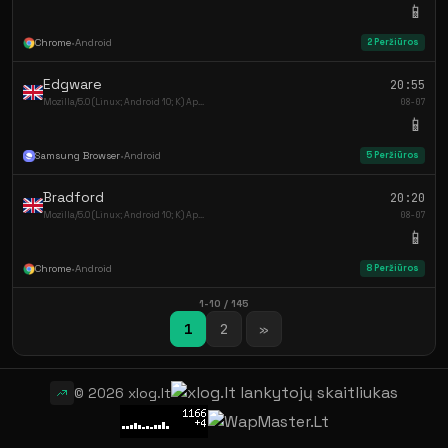
📱
Chrome
•
Android
2 Peržiūros
Edgware
20:55
Mozilla/5.0 (Linux; Android 10; K) Ap...
08-07
📱
Samsung Browser
•
Android
5 Peržiūros
Bradford
20:20
Mozilla/5.0 (Linux; Android 10; K) Ap...
08-07
📱
Chrome
•
Android
8 Peržiūros
1-10 / 145
1
2
»
© 2026 xlog.lt