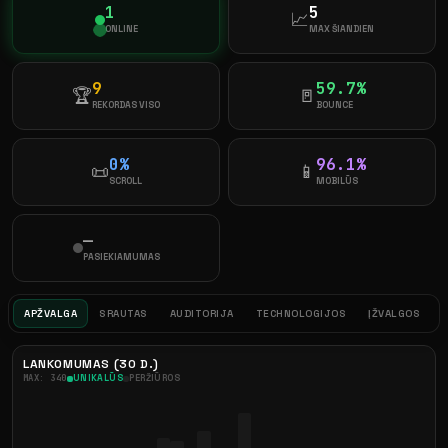
1
5
📈
ONLINE
MAX ŠIANDIEN
9
59.7%
🏆
🚪
REKORDAS VISO
BOUNCE
0%
96.1%
📜
📱
SCROLL
MOBILŪS
—
PASIEKIAMUMAS
APŽVALGA
SRAUTAS
AUDITORIJA
TECHNOLOGIJOS
ĮŽVALGOS
LANKOMUMAS (30 D.)
MAX: 340
UNIKALŪS
PERŽIŪROS