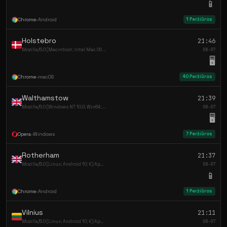
📱
Chrome
•
Android
1 Peržiūros
Holstebro
21:46
Mozilla/5.0 (Macintosh; Intel Mac OS ...
08-07
🖥️
Chrome
•
macOS
40 Peržiūros
Walthamstow
21:39
Mozilla/5.0 (Windows NT 10.0; Win64; ...
08-07
🖥️
Opera
•
Windows
7 Peržiūros
Rotherham
21:37
Mozilla/5.0 (Linux; Android 10; K) Ap...
08-07
📱
Chrome
•
Android
1 Peržiūros
Vilnius
21:11
Mozilla/5.0 (Linux; Android 10; K) Ap...
08-07