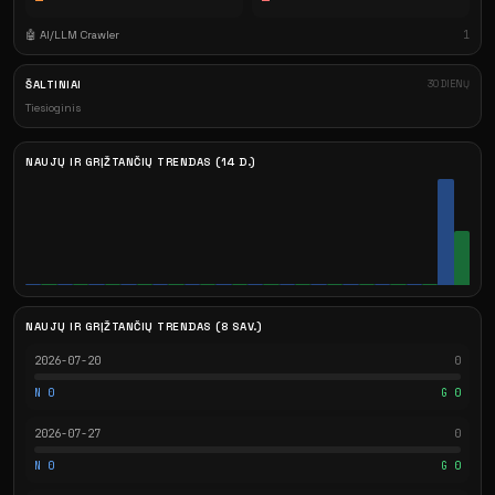
🤖 AI/LLM Crawler
1
ŠALTINIAI
30 DIENŲ
Tiesioginis
NAUJŲ IR GRĮŽTANČIŲ TRENDAS (14 D.)
NAUJŲ IR GRĮŽTANČIŲ TRENDAS (8 SAV.)
2026-07-20
0
N 0
G 0
2026-07-27
0
N 0
G 0