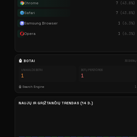
Chrome
7
(43.8%)
Safari
7
(43.8%)
Samsung Browser
1
(6.3%)
Opera
1
(6.3%)
🤖 BOTAI
30 DIENŲ
UNIKALŪS BOTAI
BOTŲ PERŽIŪROS
1
1
🤖 Search Engine
1
NAUJŲ IR GRĮŽTANČIŲ TRENDAS (14 D.)