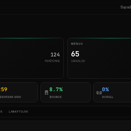
Sąra
MĖNUO
65
124
PERŽIŪROS
UNIKALŪS
259
8.7%
0%
🚪
📜
EKORDAS VISO
BOUNCE
SCROLL
OS
LANKYTOJAI