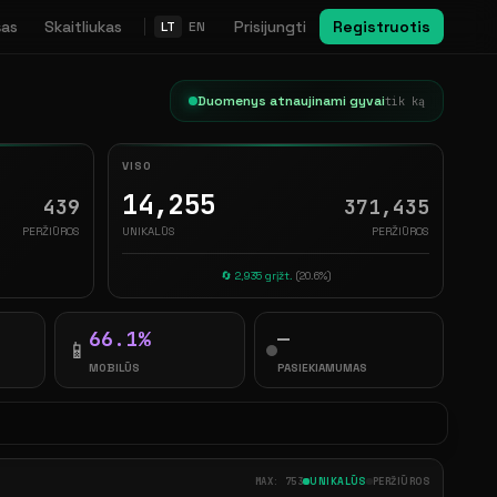
šas
Skaitliukas
Prisijungti
Registruotis
LT
EN
Duomenys atnaujinami gyvai
tik ką
VISO
14,255
439
371,435
PERŽIŪROS
UNIKALŪS
PERŽIŪROS
🔄 2,935 grįžt.
(20.6%)
66.1%
—
📱
MOBILŪS
PASIEKIAMUMAS
MAX: 753
UNIKALŪS
PERŽIŪROS