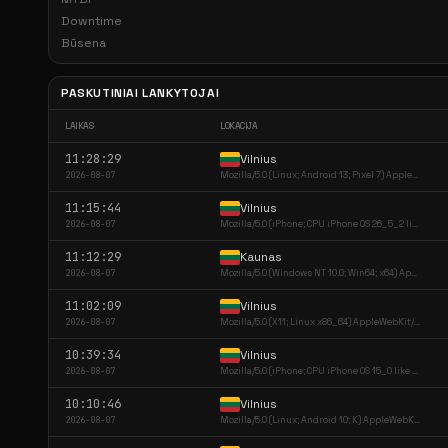
Downtime
Būsena
PASKUTINIAI LANKYTOJAI
LAIKAS
LOKACIJA
11:28:29
Vilnius
2026-08-07
Mozilla/5.0 (Linux; Android 13; Pixel 7) AppleW...
11:15:44
Vilnius
2026-08-07
Mozilla/5.0 (iPhone; CPU iPhone OS 26_5_2 like ...
11:12:29
Kaunas
2026-08-07
Mozilla/5.0 (Windows NT 10.0; Win64; x64) Apple...
11:02:09
Vilnius
2026-08-07
Mozilla/5.0 (X11; Linux x86_64) AppleWebKit/537...
10:39:34
Vilnius
2026-08-07
Mozilla/5.0 (iPhone; CPU iPhone OS 15_0 like Ma...
10:10:46
Vilnius
2026-08-07
Mozilla/5.0 (Linux; Android 10; K) AppleWebKit/...