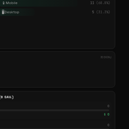
📱
Mobile
11
(68.8%)
🖥️
Desktop
5
(31.3%)
30 DIENŲ
8 SAV.)
0
G 0
0