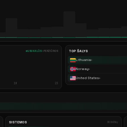
TOP ŠALYS
UNIKALŪS
PERŽIŪROS
Lithuania
▶
Norway
▶
United States
▶
18
23
SISTEMOS
30 DIENŲ