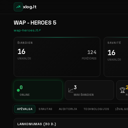
xlog.lt
WAP - HEROES 5
wap-heroes.lt
↗
ŠIANDIEN
SAVAITĖ
16
16
124
UNIKALŪS
PERŽIŪROS
UNIKALŪS
0
3
📈
🏆
ONLINE
MAX ŠIANDIEN
R
APŽVALGA
SRAUTAS
AUDITORIJA
TECHNOLOGIJOS
ĮŽVALG
LANKOMUMAS (30 D.)