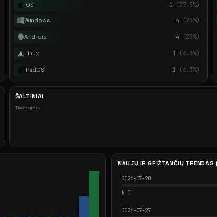
iOS
6
(37.5%)
Windows
4
(25%)
Android
4
(25%)
Linux
1
(6.3%)
iPadOS
1
(6.3%)
ŠALTINIAI
Tiesioginis
NAUJŲ IR GRĮŽTANČIŲ TRENDAS (
2026-07-20
N 0
2026-07-27