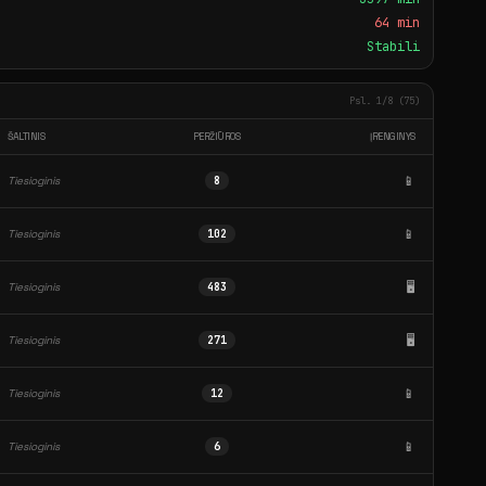
64 min
Stabili
Psl. 1/8 (75)
ŠALTINIS
PERŽIŪROS
ĮRENGINYS
📱
Tiesioginis
8
📱
Tiesioginis
102
🖥️
Tiesioginis
483
🖥️
Tiesioginis
271
📱
Tiesioginis
12
📱
Tiesioginis
6