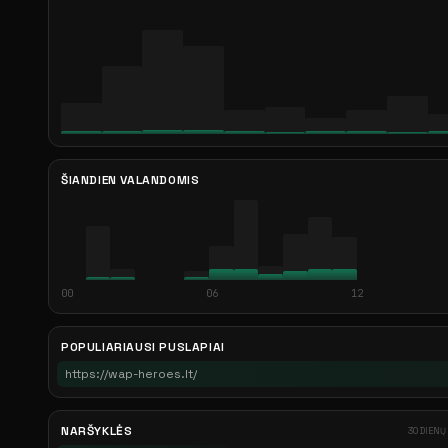
ŠIANDIEN VALANDOMIS
00
06
12
POPULIARIAUSI PUSLAPIAI
https://wap-heroes.lt/
NARŠYKLĖS
30 DIENŲ