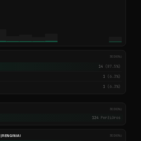
30 DIENŲ
14
(87.5%)
1
(6.3%)
1
(6.3%)
30 DIENŲ
124
Peržiūros
ĮRENGINIAI
30 DIENŲ