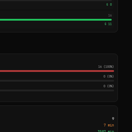
G 0
16
G 11
16 (100%)
0 (0%)
0 (0%)
9
7 min
3597 min