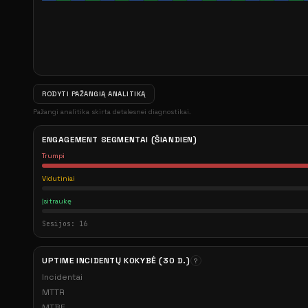
RODYTI PAŽANGIĄ ANALITIKĄ
Pažangi analitika skirta detalesnei diagnostikai.
ENGAGEMENT SEGMENTAI (ŠIANDIEN)
Trumpi
Vidutiniai
Įsitraukę
Sesijos: 16
UPTIME INCIDENTŲ KOKYBĖ (30 D.)
?
Incidentai
MTTR
MTBF