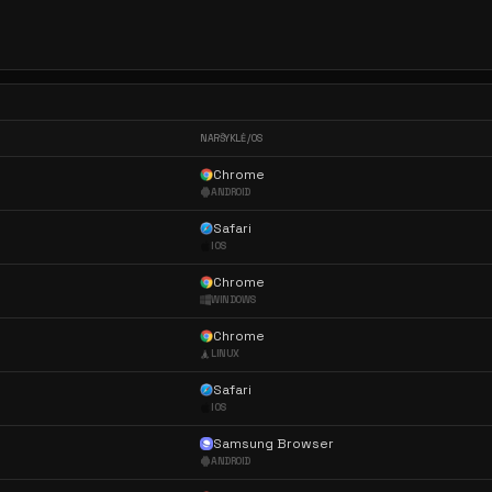
NARŠYKLĖ / OS
Chrome
ANDROID
Safari
IOS
Chrome
WINDOWS
Chrome
LINUX
Safari
IOS
Samsung Browser
ANDROID